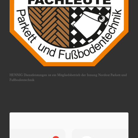
HENNIG Dienstleistungen ist ein Mitgliedsbetrieb der
Innung Nordost Parkett und
Fußbodentechnik