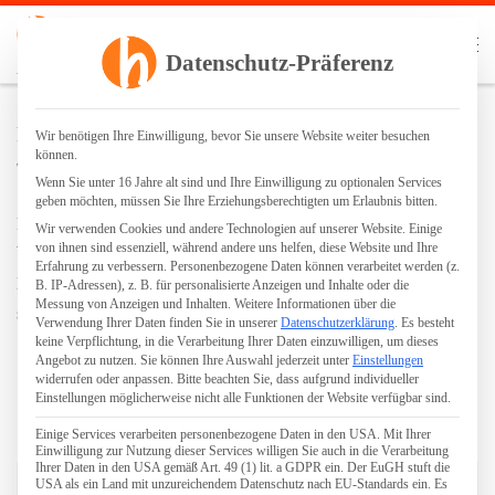
Zum Inhalt springen
Search
Datenschutz-Präferenz
Me
Parkettgrundreinigung | staubfreies Schleifen | Ölen | Lackieren
Filzgleiter
Wir benötigen Ihre Einwilligung, bevor Sie unsere Website weiter besuchen
können.
von
Robin Hennig
Wenn Sie unter 16 Jahre alt sind und Ihre Einwilligung zu optionalen Services
geben möchten, müssen Sie Ihre Erziehungsberechtigten um Erlaubnis bitten.
Filzgleiter sind kleine Filzstücken, oft auf einer Seite
Wir verwenden Cookies und andere Technologien auf unserer Website. Einige
von ihnen sind essenziell, während andere uns helfen, diese Website und Ihre
bereits mit einer Klebefläche bestückt. Diese werden unter
Erfahrung zu verbessern.
Personenbezogene Daten können verarbeitet werden (z.
Möbelteile geklebt, um den Boden vor Kratzern zu
B. IP-Adressen), z. B. für personalisierte Anzeigen und Inhalte oder die
Messung von Anzeigen und Inhalten.
Weitere Informationen über die
schützen.
Verwendung Ihrer Daten finden Sie in unserer
Datenschutzerklärung
.
Es besteht
keine Verpflichtung, in die Verarbeitung Ihrer Daten einzuwilligen, um dieses
Angebot zu nutzen.
Sie können Ihre Auswahl jederzeit unter
Einstellungen
widerrufen oder anpassen.
Bitte beachten Sie, dass aufgrund individueller
Einstellungen möglicherweise nicht alle Funktionen der Website verfügbar sind.
Einige Services verarbeiten personenbezogene Daten in den USA. Mit Ihrer
Einwilligung zur Nutzung dieser Services willigen Sie auch in die Verarbeitung
AUTOR
Ihrer Daten in den USA gemäß Art. 49 (1) lit. a GDPR ein. Der EuGH stuft die
USA als ein Land mit unzureichendem Datenschutz nach EU-Standards ein. Es