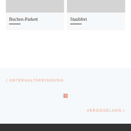
Buchen-Parkett
Staubfrei
Beitragsnavigation
Vorheriger Beitrag
UNTERHALTSREINIGUNG
ZURÜCK ZUR BEITRAGSL
Nä
VERSIEGELUNG