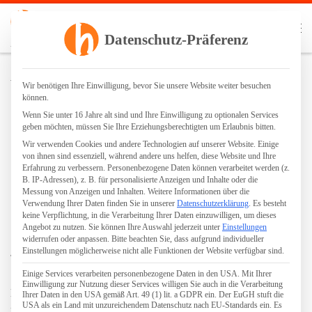
Zum Inhalt springen
Search
Datenschutz-Präferenz
Me
Parkettgrundreinigung | staubfreies Schleifen | Ölen | Lackieren
Verschleiß
Wir benötigen Ihre Einwilligung, bevor Sie unsere Website weiter besuchen
können.
Wenn Sie unter 16 Jahre alt sind und Ihre Einwilligung zu optionalen Services
geben möchten, müssen Sie Ihre Erziehungsberechtigten um Erlaubnis bitten.
Wir verwenden Cookies und andere Technologien auf unserer Website. Einige
von ihnen sind essenziell, während andere uns helfen, diese Website und Ihre
Erfahrung zu verbessern.
Personenbezogene Daten können verarbeitet werden (z.
B. IP-Adressen), z. B. für personalisierte Anzeigen und Inhalte oder die
Messung von Anzeigen und Inhalten.
Weitere Informationen über die
Verwendung Ihrer Daten finden Sie in unserer
Datenschutzerklärung
.
Es besteht
keine Verpflichtung, in die Verarbeitung Ihrer Daten einzuwilligen, um dieses
Angebot zu nutzen.
Sie können Ihre Auswahl jederzeit unter
Einstellungen
widerrufen oder anpassen.
Bitte beachten Sie, dass aufgrund individueller
Einstellungen möglicherweise nicht alle Funktionen der Website verfügbar sind.
von
Robin Hennig
Einige Services verarbeiten personenbezogene Daten in den USA. Mit Ihrer
Einwilligung zur Nutzung dieser Services willigen Sie auch in die Verarbeitung
Der Verschleiß von Holzböden ist abhängig von der
Ihrer Daten in den USA gemäß Art. 49 (1) lit. a GDPR ein. Der EuGH stuft die
USA als ein Land mit unzureichendem Datenschutz nach EU-Standards ein. Es
Nutzung sowie der Art des Holzes und der verwendeten