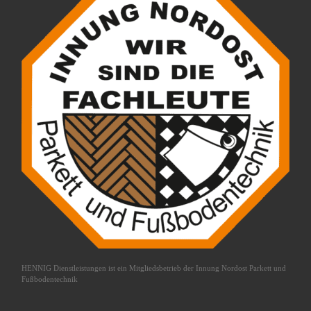
HENNIG Dienstleistungen ist ein Mitgliedsbetrieb der
Innung Nordost Parkett und
Fußbodentechnik