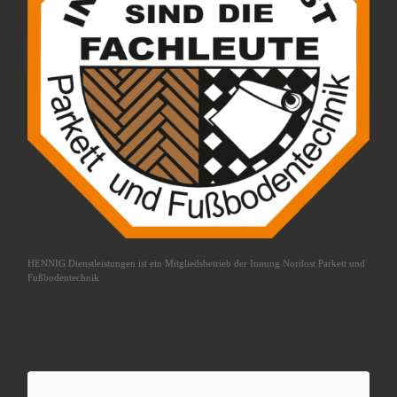
HENNIG Dienstleistungen ist ein Mitgliedsbetrieb der
Innung Nordost Parkett und
Fußbodentechnik