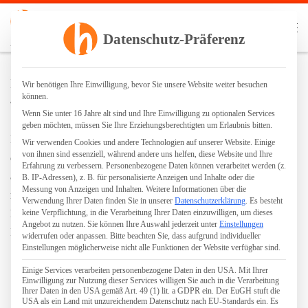
Zum Inhalt springen
Search
Datenschutz-Präferenz
Me
Parkettgrundreinigung | staubfreies Schleifen | Ölen | Lackieren
Intarsien
Wir benötigen Ihre Einwilligung, bevor Sie unsere Website weiter besuchen
können.
von
Robin Hennig
Wenn Sie unter 16 Jahre alt sind und Ihre Einwilligung zu optionalen Services
geben möchten, müssen Sie Ihre Erziehungsberechtigten um Erlaubnis bitten.
Intarsien ornamentähnliche Einlagen im Trägermaterial
Wir verwenden Cookies und andere Technologien auf unserer Website. Einige
von ihnen sind essenziell, während andere uns helfen, diese Website und Ihre
des eigentlichen Parkettbelages. Das Trägermaterial wird
Erfahrung zu verbessern.
Personenbezogene Daten können verarbeitet werden (z.
ausgeschnitten oder ausgefräst und eine Form aus einer
B. IP-Adressen), z. B. für personalisierte Anzeigen und Inhalte oder die
Messung von Anzeigen und Inhalten.
Weitere Informationen über die
meist anderen Holzart eingesetzt. Hierbei produzieren
Verwendung Ihrer Daten finden Sie in unserer
Datenschutzerklärung
.
Es besteht
Profis wunderschöne Verzierungen. Oft findet man
keine Verpflichtung, in die Verarbeitung Ihrer Daten einzuwilligen, um dieses
Angebot zu nutzen.
Sie können Ihre Auswahl jederzeit unter
Einstellungen
Intarsien in Verbindung mit Tafelparkett.
widerrufen oder anpassen.
Bitte beachten Sie, dass aufgrund individueller
Einstellungen möglicherweise nicht alle Funktionen der Website verfügbar sind.
Einige Services verarbeiten personenbezogene Daten in den USA. Mit Ihrer
Einwilligung zur Nutzung dieser Services willigen Sie auch in die Verarbeitung
Ihrer Daten in den USA gemäß Art. 49 (1) lit. a GDPR ein. Der EuGH stuft die
USA als ein Land mit unzureichendem Datenschutz nach EU-Standards ein. Es