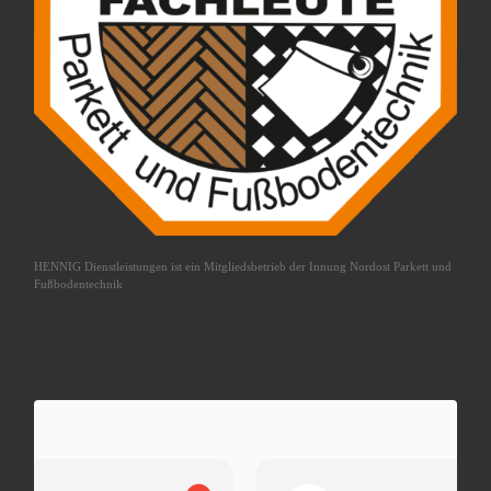
HENNIG Dienstleistungen ist ein Mitgliedsbetrieb der
Innung Nordost Parkett und
Fußbodentechnik