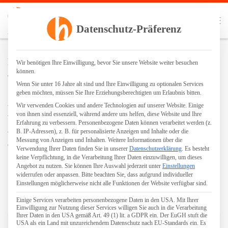
Zum Inhalt springen
Search
Datenschutz-Präferenz
Me
Parkettgrundreinigung | staubfreies Schleifen | Ölen | Lackieren
Leiterboden
Wir benötigen Ihre Einwilligung, bevor Sie unsere Website weiter besuchen
können.
von
Robin Hennig
Wenn Sie unter 16 Jahre alt sind und Ihre Einwilligung zu optionalen Services
geben möchten, müssen Sie Ihre Erziehungsberechtigten um Erlaubnis bitten.
Als Leiterboden bezeichnet man eine spezielle Verlegeart
Wir verwenden Cookies und andere Technologien auf unserer Website. Einige
von ihnen sind essenziell, während andere uns helfen, diese Website und Ihre
von Stab- oder
Mosaikparkett
, bei der die Parkettstäbe
Erfahrung zu verbessern.
Personenbezogene Daten können verarbeitet werden (z.
ähnlich einer Leiter verlegt sind. Beim
Stabparkett
gehört
B. IP-Adressen), z. B. für personalisierte Anzeigen und Inhalte oder die
Messung von Anzeigen und Inhalten.
Weitere Informationen über die
der Leiterboden zu den Standardverlegemustern.
Verwendung Ihrer Daten finden Sie in unserer
Datenschutzerklärung
.
Es besteht
keine Verpflichtung, in die Verarbeitung Ihrer Daten einzuwilligen, um dieses
Angebot zu nutzen.
Sie können Ihre Auswahl jederzeit unter
Einstellungen
widerrufen oder anpassen.
Bitte beachten Sie, dass aufgrund individueller
Einstellungen möglicherweise nicht alle Funktionen der Website verfügbar sind.
Einige Services verarbeiten personenbezogene Daten in den USA. Mit Ihrer
Einwilligung zur Nutzung dieser Services willigen Sie auch in die Verarbeitung
AUTOR
Ihrer Daten in den USA gemäß Art. 49 (1) lit. a GDPR ein. Der EuGH stuft die
USA als ein Land mit unzureichendem Datenschutz nach EU-Standards ein. Es