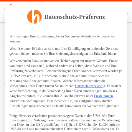
Zum Inhalt springen
Search
Datenschutz-Präferenz
Me
Parkettgrundreinigung | staubfreies Schleifen | Ölen | Lackieren
Sockelleiste
Wir benötigen Ihre Einwilligung, bevor Sie unsere Website weiter besuchen
können.
von
Robin Hennig
Wenn Sie unter 16 Jahre alt sind und Ihre Einwilligung zu optionalen Services
geben möchten, müssen Sie Ihre Erziehungsberechtigten um Erlaubnis bitten.
Die Sockelleiste bildet den optischen Wandanschluss des
Wir verwenden Cookies und andere Technologien auf unserer Website. Einige
von ihnen sind essenziell, während andere uns helfen, diese Website und Ihre
Bodenbelages. Technisch hat sie die Aufgabe, die
Erfahrung zu verbessern.
Personenbezogene Daten können verarbeitet werden (z.
Randfuge (
Dehnungsfuge
) des Parketts zu verdecken. Die
B. IP-Adressen), z. B. für personalisierte Anzeigen und Inhalte oder die
Messung von Anzeigen und Inhalten.
Weitere Informationen über die
optischen Gestaltungsmöglichkeiten sind schier
Verwendung Ihrer Daten finden Sie in unserer
Datenschutzerklärung
.
Es besteht
unendlich, ebenso sind Sockelleisten in verschiedensten
keine Verpflichtung, in die Verarbeitung Ihrer Daten einzuwilligen, um dieses
Angebot zu nutzen.
Sie können Ihre Auswahl jederzeit unter
Einstellungen
Materialen und Maßen verfügbar. In Altbauten sind
widerrufen oder anpassen.
Bitte beachten Sie, dass aufgrund individueller
Einstellungen möglicherweise nicht alle Funktionen der Website verfügbar sind.
Sockelleisten als Berliner oder Hamburger Profil populär.
Einige Services verarbeiten personenbezogene Daten in den USA. Mit Ihrer
Einwilligung zur Nutzung dieser Services willigen Sie auch in die Verarbeitung
Ihrer Daten in den USA gemäß Art. 49 (1) lit. a GDPR ein. Der EuGH stuft die
USA als ein Land mit unzureichendem Datenschutz nach EU-Standards ein. Es