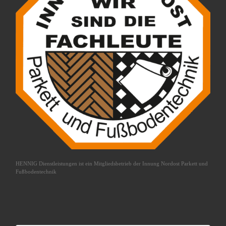
HENNIG Dienstleistungen ist ein Mitgliedsbetrieb der
Innung Nordost Parkett und
Fußbodentechnik